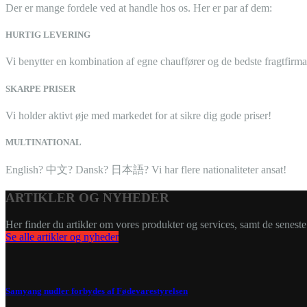
Der er mange fordele ved at handle hos os. Her er par af dem:
HURTIG LEVERING
Vi benytter en kombination af egne chauffører og de bedste fragtfirma
SKARPE PRISER
Vi holder aktivt øje med markedet for at sikre dig gode priser!
MULTINATIONAL
English? 中文? Dansk? 日本語? Vi har flere nationaliteter ansat!
ARTIKLER OG NYHEDER
Her finder du artikler om vores produkter og services, samt de senest
Se alle artikler og nyheder
Samyang nudler forbydes af Fødevarestyrelsen