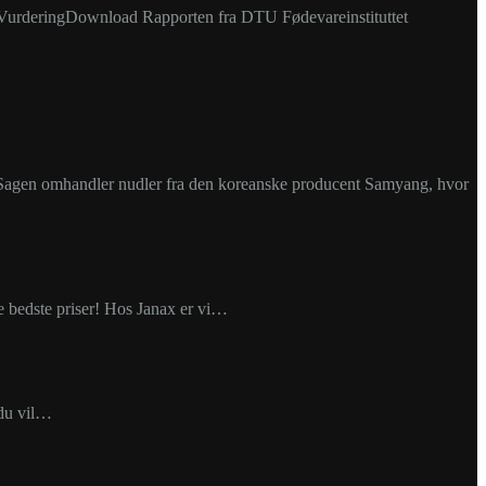
rderingDownload Rapporten fra DTU Fødevareinstituttet
rk. Sagen omhandler nudler fra den koreanske producent Samyang, hvor
 de bedste priser! Hos Janax er vi…
 du vil…