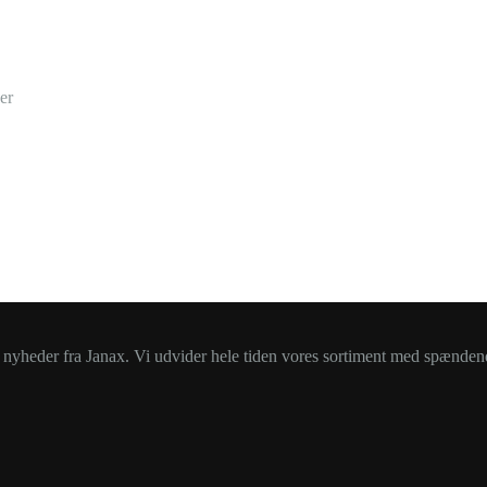
er
e nyheder fra Janax. Vi udvider hele tiden vores sortiment med spænden