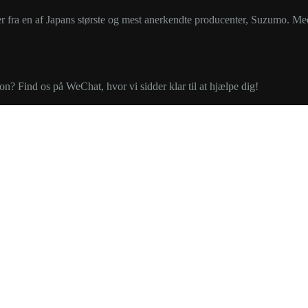
tter fra en af Japans største og mest anerkendte producenter, Suzumo. M
n? Find os på WeChat, hvor vi sidder klar til at hjælpe dig!