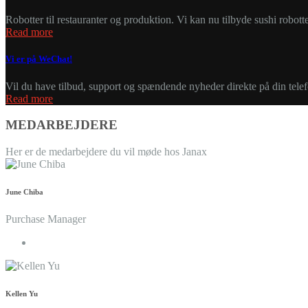
Robotter til restauranter og produktion. Vi kan nu tilbyde sushi robo
Read more
Vi er på WeChat!
Vil du have tilbud, support og spændende nyheder direkte på din telefo
Read more
MEDARBEJDERE
Her er de medarbejdere du vil møde hos Janax
June Chiba
Purchase Manager
Kellen Yu