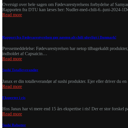
Oversigt over hele sagen om Fødevarestyrelsens forbydelse af 
Rapporten fra DTU kan læses her: Nudler-med-chili-6.-juni-2024-1
Read more
Rapport fra Fødevarestyrelsen gør næsten alt chili ulovligt i Danmark!
Pressemeddelelse: Fødevarestyrelsen har netop tilbagekaldt produkter
indholdet af Capsaicin…
Read more
Sushi Totalleverandør
Janax er din totalleverandør af sushi produkter. Ejer eller driver du e
Read more
Eksperter i ris
Hos Janax har vi mere end 15 års ekspertise i ris! Der er stor forskel 
Read more
Sushi Robotter